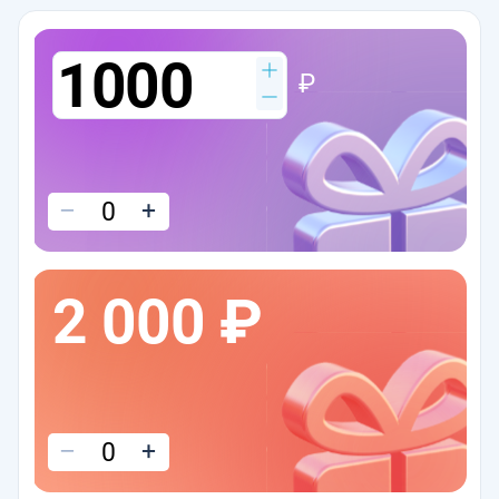
₽
–
+
2 000 ₽
–
+