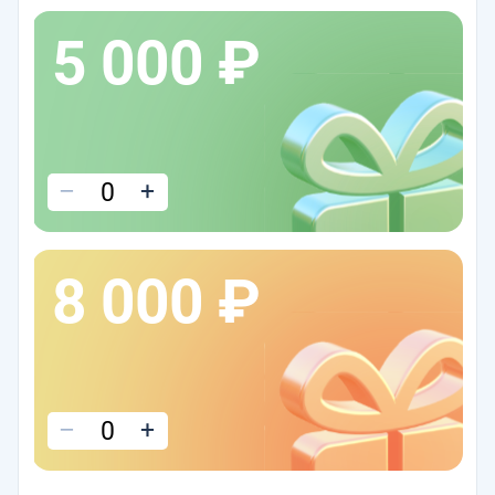
5 000 ₽
–
+
8 000 ₽
–
+